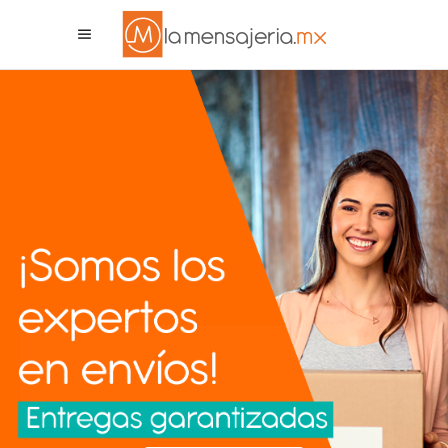
La Mensajeria MX
Asistente Virtual
¡ENVÍOS DESDE $68 PESOS!