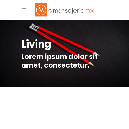
La Mensajeria MX
Asistente Virtual
Living
Lorem ipsum dolor sit
amet, consectetur.