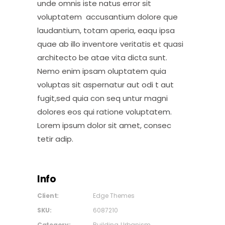
unde omnis iste natus error sit
voluptatem accusantium dolore que
laudantium, totam aperia, eaqu ipsa
quae ab illo inventore veritatis et quasi
architecto be atae vita dicta sunt.
Nemo enim ipsam oluptatem quia
voluptas sit aspernatur aut odi t aut
fugit,sed quia con seq untur magni
dolores eos qui ratione voluptatem.
Lorem ipsum dolor sit amet, consec
tetir adip.
Info
Client:
Edge Themes
SKU:
6087210
Category:
Building
Urbanism