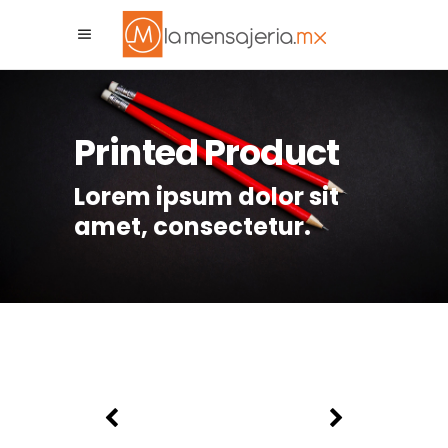
La Mensajeria MX
Asistente Virtual
Printed Product
Lorem ipsum dolor sit
amet, consectetur.