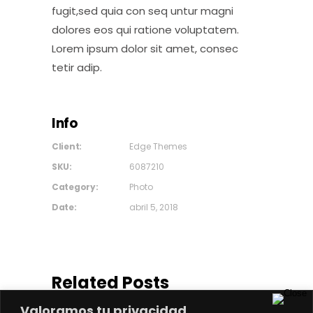
fugit,sed quia con seq untur magni
dolores eos qui ratione voluptatem.
Lorem ipsum dolor sit amet, consec
tetir adip.
Info
Client:
Edge Themes
SKU:
6087210
Category:
Photo
Date:
abril 5, 2018
Related Posts
Valoramos tu privacidad