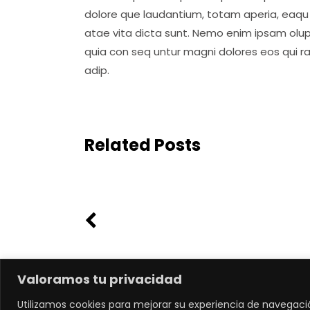
dolore que laudantium, totam aperia, eaqu i
atae vita dicta sunt. Nemo enim ipsam olup
quia con seq untur magni dolores eos qui r
adip.
Related Posts
Valoramos tu privacidad
Utilizamos cookies para mejorar su experiencia de navegaci