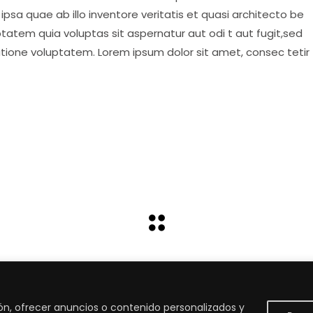
psa quae ab illo inventore veritatis et quasi architecto be
tatem quia voluptas sit aspernatur aut odi t aut fugit,sed
atione voluptatem. Lorem ipsum dolor sit amet, consec tetir
ón, ofrecer anuncios o contenido personalizados y