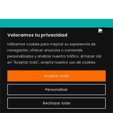
Contacto:
81 4738 0949
|
Aviso de Privacidad
|
Valoramos tu privacidad
Ubicación
|
Términos y Condiciones
Utilizamos cookies para mejorar su experiencia de
Develop by
@MrJorgeRios
navegación, ofrecer anuncios o contenido
personalizados y analizar nuestro tráfico. Al hacer clic
en "Aceptar todo", acepta nuestro uso de cookies.
Aceptar todo
Personalizar
Rechazar todo