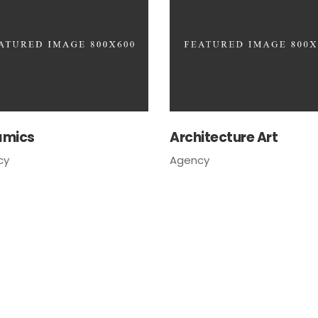
amics
Architecture Art
cy
Agency