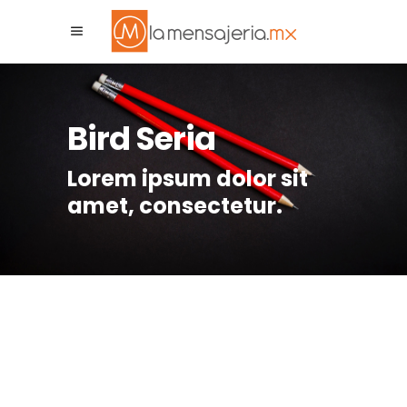
La Mensajeria MX
Asistente Virtual
Bird Seria
Lorem ipsum dolor sit
amet, consectetur.