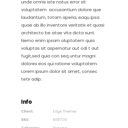
unde omnis iste natus error sit
voluptatem accusantium dolore que
laudantium, totam aperia, eaqu ipsa
quae ab illo inventore veritatis et quasi
architecto be atae vita dicta sunt.
Nemo enim ipsam oluptatem quia
voluptas sit aspernatur aut odi t aut
fugit,sed quia con seq untur magni
dolores eos qui ratione voluptatem.
Lorem ipsum dolor sit amet, consec
tetir adip.
Info
Client:
Edge Themes
SKU:
6087210
Category:
Drawing