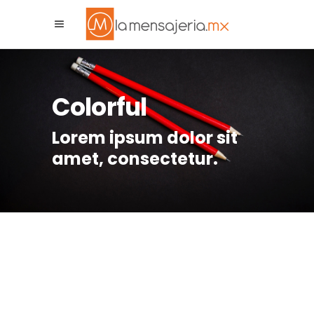
La Mensajeria MX
Asistente Virtual
Colorful
Lorem ipsum dolor sit
amet, consectetur.