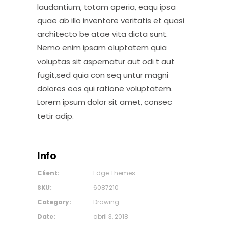
laudantium, totam aperia, eaqu ipsa
quae ab illo inventore veritatis et quasi
architecto be atae vita dicta sunt.
Nemo enim ipsam oluptatem quia
voluptas sit aspernatur aut odi t aut
fugit,sed quia con seq untur magni
dolores eos qui ratione voluptatem.
Lorem ipsum dolor sit amet, consec
tetir adip.
Info
Client:
Edge Themes
SKU:
6087210
Category:
Drawing
Date:
abril 3, 2018