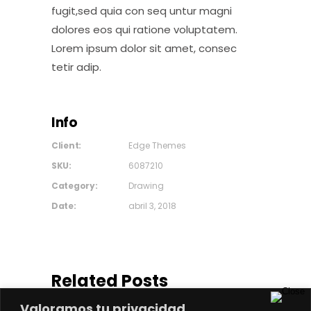
fugit,sed quia con seq untur magni
dolores eos qui ratione voluptatem.
Lorem ipsum dolor sit amet, consec
tetir adip.
Info
Client:
Edge Themes
SKU:
6087210
Category:
Drawing
Date:
abril 3, 2018
Related Posts
Valoramos tu privacidad