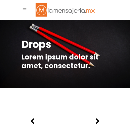
La Mensajeria MX
Asistente Virtual
Drops
Lorem ipsum dolor sit
amet, consectetur.