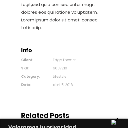
fugit,sed quia con seq untur magni
dolores eos qui ratione voluptatem.
Lorem ipsum dolor sit amet, consec
tetir adip.
Info
Client:
Edge Themes
SKU:
6087210
Category:
Lifestyle
Date:
abril 5, 2018
Related Posts
Valoramos tu privacidad