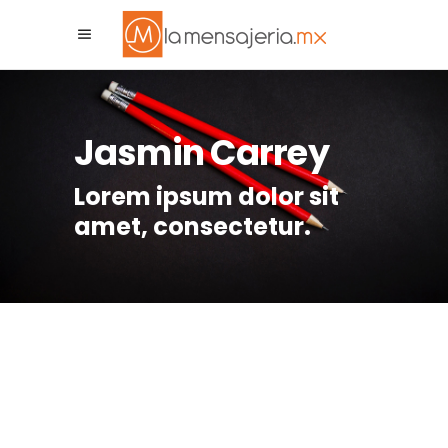
La Mensajeria MX
Asistente Virtual
Jasmin Carrey
Lorem ipsum dolor sit
amet, consectetur.