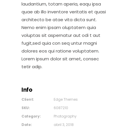
laudantium, totam aperia, eaqu ipsa
quae ab illo inventore veritatis et quasi
architecto be atae vita dicta sunt.
Nemo enim ipsam oluptatem quia
voluptas sit aspernatur aut odi t aut
fugit,sed quia con seq untur magni
dolores eos qui ratione voluptatem.
Lorem ipsum dolor sit amet, consec
tetir adip.
Info
Client:
Edge Themes
SKU:
6087210
Category:
Photography
Date:
abril 3, 2018