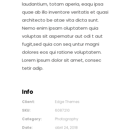
laudantium, totam aperia, eaqu ipsa
quae ab illo inventore veritatis et quasi
architecto be atae vita dicta sunt.
Nemo enim ipsam oluptatem quia
voluptas sit aspernatur aut odi t aut
fugit,sed quia con seq untur magni
dolores eos qui ratione voluptatem.
Lorem ipsum dolor sit amet, consec
tetir adip.
Info
Client:
Edge Themes
SKU:
6087210
Category:
Photography
Date:
abril 24, 2018