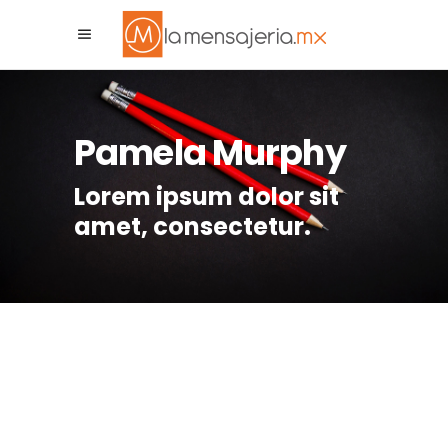
La Mensajeria MX
Asistente Virtual
Pamela Murphy
Lorem ipsum dolor sit
amet, consectetur.