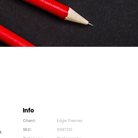
Info
Client:
Edge Themes
SKU:
6087210
.
La Mensajeria MX