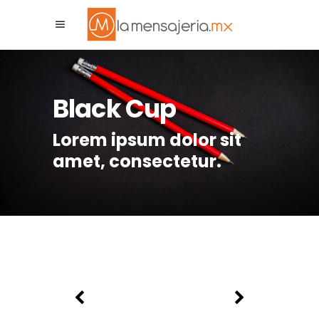
La Mensajeria MX
Asistente Virtual
Black Cup
Lorem ipsum dolor sit
amet, consectetur.