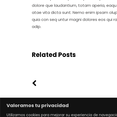
dolore que laudantium, totam aperia, eaqu i
atae vita dicta sunt. Nemo enim ipsam olup
quia con seq untur magni dolores eos qui r
adip.
Related Posts
Valoramos tu privacidad
Utilizamos cookies para mejorar su experiencia de navegaci