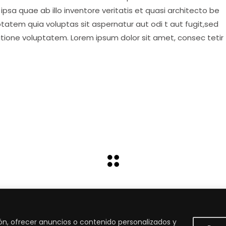
psa quae ab illo inventore veritatis et quasi architecto be
tatem quia voluptas sit aspernatur aut odi t aut fugit,sed
atione voluptatem. Lorem ipsum dolor sit amet, consec tetir
ón, ofrecer anuncios o contenido personalizados y