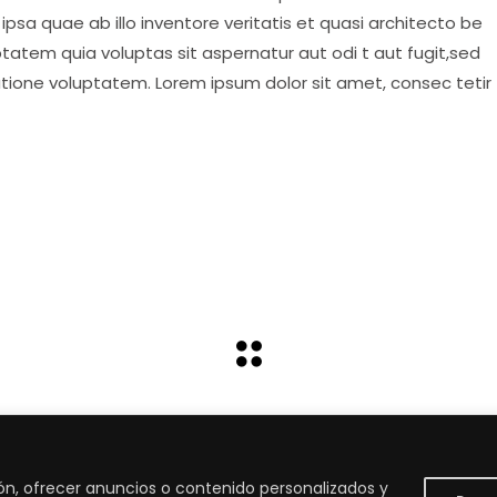
psa quae ab illo inventore veritatis et quasi architecto be
tatem quia voluptas sit aspernatur aut odi t aut fugit,sed
atione voluptatem. Lorem ipsum dolor sit amet, consec tetir
ón, ofrecer anuncios o contenido personalizados y