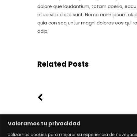
dolore que laudantium, totam aperia, eaqu i
atae vita dicta sunt. Nemo enim ipsam olup
quia con seq untur magni dolores eos qui r
adip.
Related Posts
Valoramos tu privacidad
Utilizamos cookies para mejorar su experiencia de navegaci