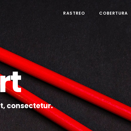
RASTREO
COBERTURA
rt
t, consectetur.